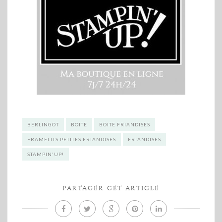
BERLINGOT
BOITE
BOITE FRIANDISES
FRAMELITS PETITES FRIANDISES
FRIANDISES
STAMPIN'UP!
PARTAGER CET ARTICLE