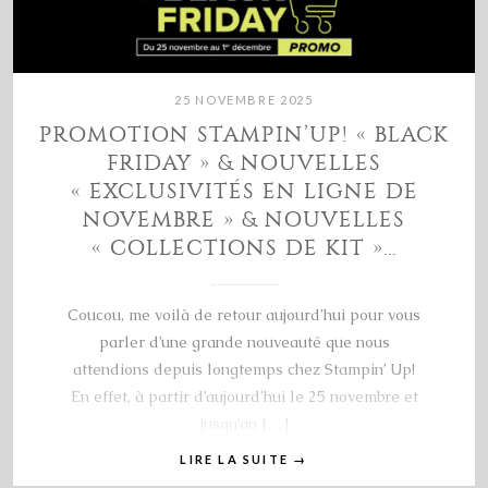
25 NOVEMBRE 2025
PROMOTION STAMPIN’UP! « BLACK
FRIDAY » & NOUVELLES
« EXCLUSIVITÉS EN LIGNE DE
NOVEMBRE » & NOUVELLES
« COLLECTIONS DE KIT »…
Coucou, me voilà de retour aujourd’hui pour vous
parler d’une grande nouveauté que nous
attendions depuis longtemps chez Stampin’ Up!
En effet, à partir d’aujourd’hui le 25 novembre et
jusqu’au […]
LIRE LA SUITE
→