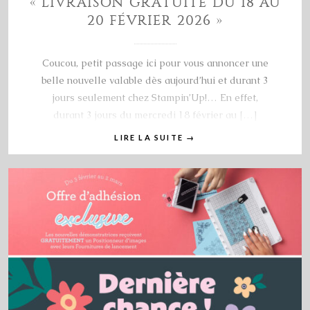
« LIVRAISON GRATUITE DU 18 AU
20 FÉVRIER 2026 »
Coucou, petit passage ici pour vous annoncer une
belle nouvelle valable dès aujourd’hui et durant 3
jours seulement chez Stampin’Up!… En effet,
durant 3 jours du mercredi 18 février au […]
LIRE LA SUITE
→