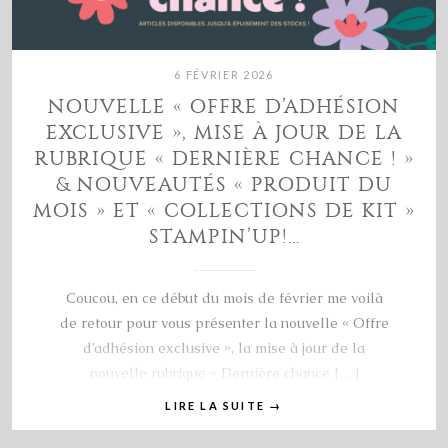
6 FÉVRIER 2026
NOUVELLE « OFFRE D’ADHÉSION
EXCLUSIVE », MISE À JOUR DE LA
RUBRIQUE « DERNIÈRE CHANCE ! »
& NOUVEAUTÉS « PRODUIT DU
MOIS » ET « COLLECTIONS DE KIT »
STAMPIN’UP!…
Coucou, en ce début du mois de février me voilà
de retour pour vous présenter la nouvelle « Offre
d’adhésion exclusive », la mise à jour de la
nouvelle rubrique « Dernière chance […]
LIRE LA SUITE
→