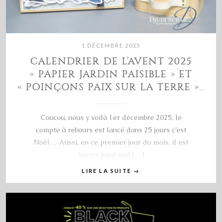
1 DÉCEMBRE 2025
CALENDRIER DE L’AVENT 2025
« PAPIER JARDIN PAISIBLE » ET
« POINÇONS PAIX SUR LA TERRE »…
Coucou, nous y voilà 1er décembre 2025, le
compte à rebours est lancé dans 25 jours c’est
Noël… Aussi, en ce premier jour du mois, il est
temps pour moi […]
LIRE LA SUITE
→