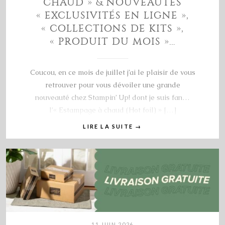
CHAUD » & NOUVEAUTÉS
« EXCLUSIVITÉS EN LIGNE »,
« COLLECTIONS DE KITS »,
« PRODUIT DU MOIS »…
Coucou, en ce mois de juillet j’ai le plaisir de vous
retrouver pour vous dévoiler une grande
nouveauté chez Stampin’ Up! dont je suis fan…
l’« Estampage à chaud (Hot foil) » […]
LIRE LA SUITE
→
11 JUIN 2026