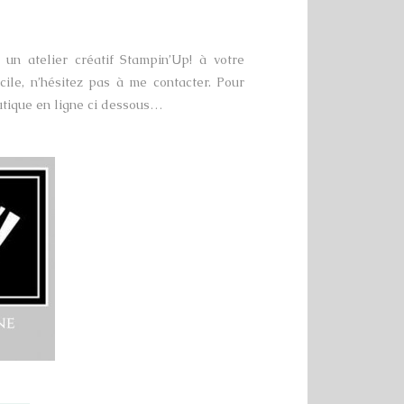
un atelier créatif Stampin’Up! à votre
cile, n’hésitez pas à me contacter. Pour
tique en ligne ci dessous…