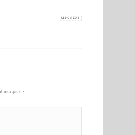
RÉPONDRE
ont marqués
*