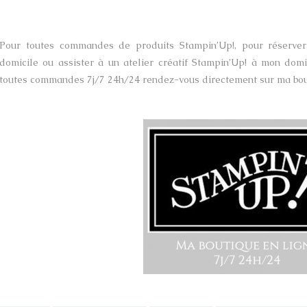
Pour toutes commandes de produits Stampin’Up!, pour réserver 
domicile ou assister à un atelier créatif Stampin’Up! à mon domi
toutes commandes 7j/7 24h/24 rendez-vous directement sur ma bou