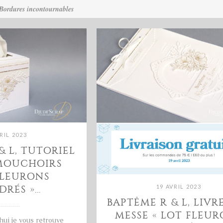
Bordures incontournables
RIL 2023
& L, TUTORIEL
 MOUCHOIRS
FLEURONS
19 AVRIL 2023
DRÉS »…
BAPTÊME R & L, LIVR
MESSE « LOT FLEU
hui je vous retrouve