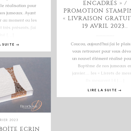
ENCADRÉS » /
le réalisation pour
PROMOTION STAMPIN
nos jumeaux. Ayant
« LIVRAISON GRATUI
er au moment ou les
19 AVRIL 2023…
 très présents, j’ai
isé […]
Coucou, aujourd’hui j’ai le plais
A SUITE
→
vous retrouver pour vous dévo
un nouvel élément réalisé pou
Baptême de nos jumeaux e
janvier… les « Livrets de mess
Ils mesurent 14 […]
LIRE LA SUITE
→
RIER 2023
BOÎTE ECRIN