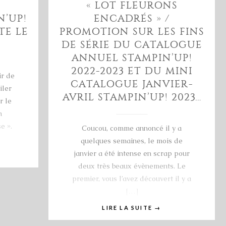
« LOT FLEURONS
’UP!
ENCADRÉS » /
TE LE
PROMOTION SUR LES FINS
DE SÉRIE DU CATALOGUE
ANNUEL STAMPIN’UP!
2022-2023 ET DU MINI
ir de
CATALOGUE JANVIER-
iler
AVRIL STAMPIN’UP! 2023…
r le
n
e ».
Coucou, comme annoncé il y a
quelques semaines, le mois de
janvier a été intense en scrap pour
deux très beaux évènements. Le
premier, vous l’avez découvert il y a
[…]
LIRE LA SUITE
→