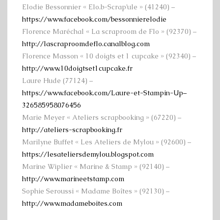
Elodie Bessonnier « Elo.b-Scrap’ule » (41240) –
https://www.facebook.com/bessonnierelodie
Florence Maréchal « La scraproom de Flo » (92370) –
http://lascraproomdeflo.canalblog.com
Florence Masson « 10 doigts et 1 cupcake » (92340) –
http://www.10doigtset1cupcake.fr
Laure Hude (77124) –
https://www.facebook.com/Laure-et-Stampin-Up–
326585958076456
Marie Meyer « Ateliers scrapbooking » (67220) –
http://ateliers-scrapbooking.fr
Marilyne Buffet « Les Ateliers de Mylou » (92600) –
https://lesateliersdemylou.blogspot.com
Marine Wiplier « Marine & Stamp » (92140) –
http://www.marineetstamp.com
Sophie Seroussi « Madame Boîtes » (92130) –
http://www.madameboites.com