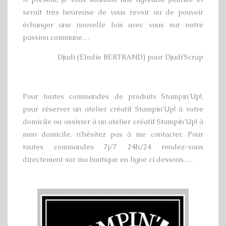
serait très heureuse de vous revoir ou de pouvoir
échanger une nouvelle fois avec vous sur notre
passion commune…
Djudi (Elodie BERTRAND) pour Djudi’Scrap
Pour toutes commandes de produits Stampin’Up!,
pour réserver un atelier créatif Stampin’Up! à votre
domicile ou assister à un atelier créatif Stampin’Up! à
mon domicile, n’hésitez pas à me contacter. Pour
toutes commandes 7j/7 24h/24 rendez-vous
directement sur ma boutique en ligne ci dessous….