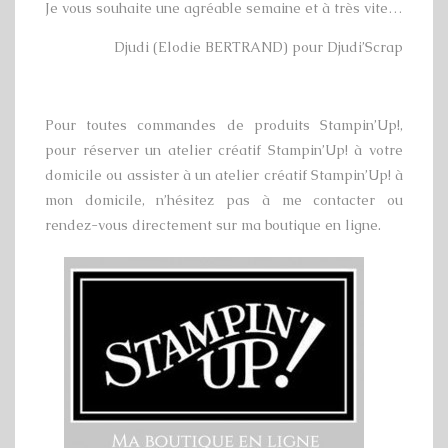
Je vous souhaite une agréable semaine et à très vite…
Djudi (Elodie BERTRAND) pour Djudi’Scrap
Pour toutes commandes de produits Stampin’Up!,
pour réserver un atelier créatif Stampin’Up! à votre
domicile ou assister à un atelier créatif Stampin’Up! à
mon domicile, n’hésitez pas à me contacter ou
rendez-vous directement sur ma boutique en ligne.