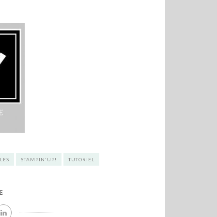
ALES
STAMPIN'UP!
TUTORIEL
E