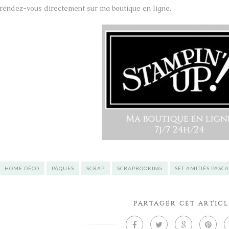
rendez-vous directement sur ma boutique en ligne.
HOME DÉCO
PÂQUES
SCRAP
SCRAPBOOKING
SET AMITIÉS PASC
PARTAGER CET ARTICL