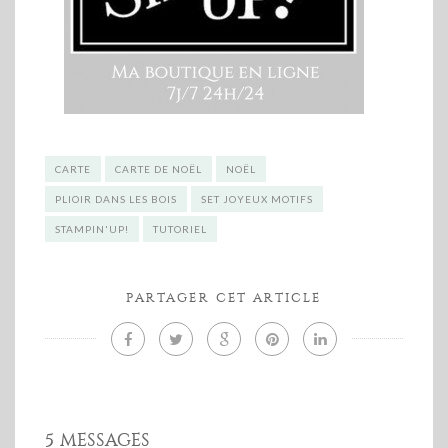
CARTE
CARTE DE NOËL
NOËL
PLIOIR DANS LES BOIS
SET JOYEUX MOTIFS
STAMPIN'UP!
TUTORIEL
PARTAGER CET ARTICLE
5 MESSAGES