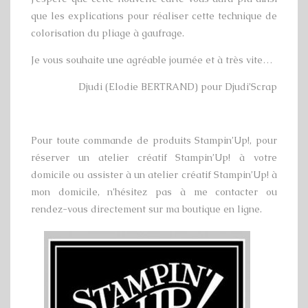
que les explications pour réaliser cette technique de
colorisation du pliage à gaufrage.
Je vous souhaite une agréable journée et à très vite…
Djudi (Elodie BERTRAND) pour Djudi’Scrap
Pour toute commande de produits Stampin’Up!, pour
réserver un atelier créatif Stampin’Up! à votre
domicile ou assister à un atelier créatif Stampin’Up! à
mon domicile, n’hésitez pas à me contacter ou
rendez-vous directement sur ma boutique en ligne.