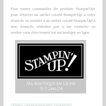
Pour toutes commandes de produits Stampin’Up!,
pour réserver un atelier créatif Stampin’Up! à votre
domicile ou assister à un atelier créatif Stampin’Up! à
mon domicile, n’hésitez pas à me contacter ou
rendez-vous directement sur ma boutique en ligne.