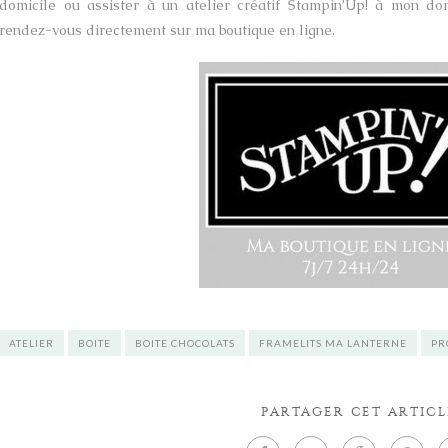
domicile ou assister à un atelier créatif Stampin’Up! à mon do
rendez-vous directement sur ma boutique en ligne.
ATELIER
BOITE
BOITE CHOCOLATS
FRAMELITS MA LANTERNE
PR
PARTAGER CET ARTICL