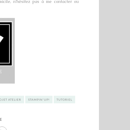
micile, n’hésitez pas à me contacter ou
OJET ATELIER
STAMPIN'UP!
TUTORIEL
E