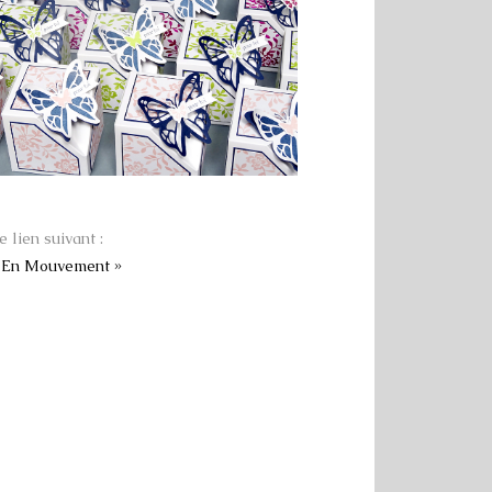
e lien suivant :
s En Mouvement »