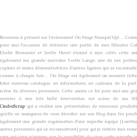
Revenons à présent sur l’événement On Stage Stampin’Up!… Comme
pour moi l’occasion de retrouver une partie de mes filleules C
Elodie Bessonier et Joelle Huvet étaient à mes côtés cette a
également ma grande marraine Yvette Lange, une de ses petites 
copines et amies démonstratrices d’autres lignées qui se reconnaîtr
comme à chaque fois… On Stage est également un moment riche
futur nouveau catalogue, en informations, en cadeaux de la part
scène de diverses personnes. Cette année ce fut pour moi une gra
assister à une très belle intervention sur scène de ma fi
CindraScrap
qui a réalisé une présentation de nouveaux produit
qu’elle ne manquera de vous dévoiler sur son blog dans les proc
également une grande organisation d’une superbe équipe (Laetitia, 
autres personnes qui se reconnaitront) pour qui je réitère mes reme
sans qui nous n’aurions pas la possibilité de vivre cette superbe