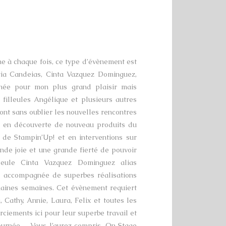
 à chaque fois, ce type d’évènement est
atia Candeias, Cinta Vazquez Dominguez,
nnée pour mon plus grand plaisir mais
filleules Angélique et plusieurs autres
ont sans oublier les nouvelles rencontres
 en découverte de nouveau produits du
 de Stampin’Up! et en interventions sur
nde joie et une grande fierté de pouvoir
lleule Cinta Vazquez Dominguez alias
s accompagnée de superbes réalisations
haines semaines. Cet évènement requiert
Cathy, Annie, Laura, Felix et toutes les
rciements ici pour leur superbe travail et
 journée… Vous l’aurez compris, On Stage