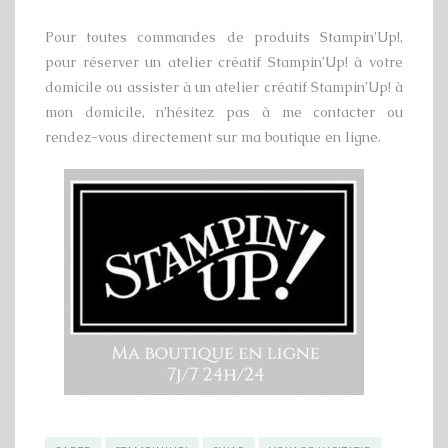
Pour toutes commandes de produits Stampin’Up!,
pour réserver un atelier créatif Stampin’Up! à votre
domicile ou assister à un atelier créatif Stampin’Up! à
mon domicile, n’hésitez pas à me contacter ou
rendez-vous directement sur ma boutique en ligne.