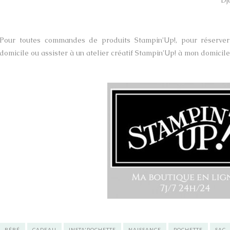
Dj
Pour toutes commandes de produits Stampin’Up!, pour réserver 
domicile ou assister à un atelier créatif Stampin’Up! à mon domicile
BÉBÉ
CADEAU
INSTA'POCHETTE
NAISSANCE
POCHETTE
SAC