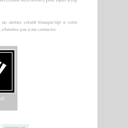
udi (Elodie BERTRAND) pour Djudi’Scrap
un atelier créatif Stampin’Up! à votre
, n’hésitez pas à me contacter.
STAMPIN'UP!