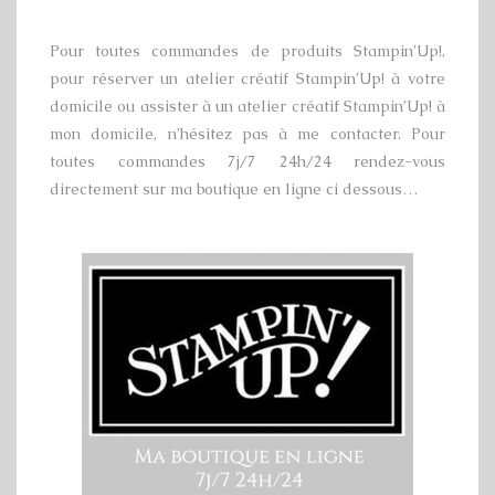
Pour toutes commandes de produits Stampin’Up!,
pour réserver un atelier créatif Stampin’Up! à votre
domicile ou assister à un atelier créatif Stampin’Up! à
mon domicile, n’hésitez pas à me contacter. Pour
toutes commandes 7j/7 24h/24 rendez-vous
directement sur ma boutique en ligne ci dessous…