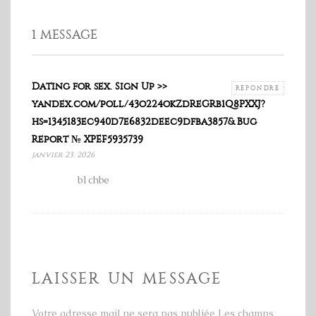
1 MESSAGE
Dating for sex. Sign Up >>
RÉPONDRE
yandex.com/poll/43o224okZdReGRb1Q8PXXJ?
hs=1345183ec940d7e6832deec9dfba3857& Bug
Report № XPEF5935739
janvier 23, 2026
b1chbe
LAISSER UN MESSAGE
Votre adresse mail ne sera pas publiée Les champs