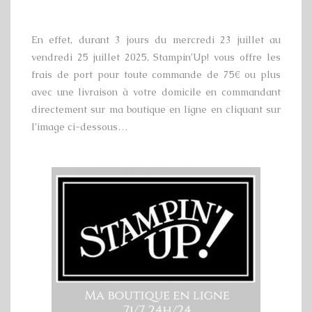
En effet, durant 3 jours du mercredi 23 juillet au
vendredi 25 juillet 2025, Stampin’Up! vous offre les
frais de port pour toute commande de 75€ ou plus
avec une livraison à votre domicile en commandant
directement sur ma boutique en ligne en cliquant sur
l’image ci-dessous…