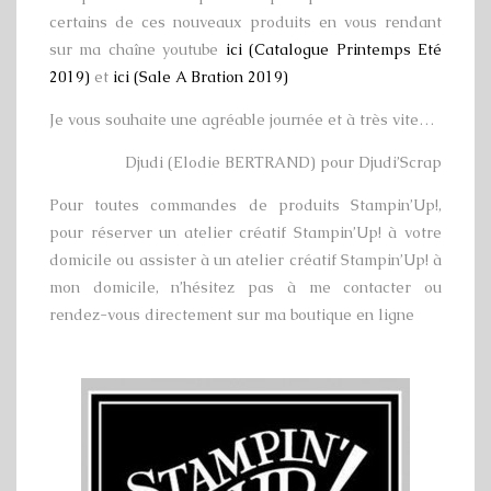
certains de ces nouveaux produits en vous rendant
sur ma chaîne youtube
ici (Catalogue Printemps Eté
2019)
et
ici (Sale A Bration 2019)
Je vous souhaite une agréable journée et à très vite…
Djudi (Elodie BERTRAND) pour Djudi’Scrap
Pour toutes commandes de produits Stampin’Up!,
pour réserver un atelier créatif Stampin’Up! à votre
domicile ou assister à un atelier créatif Stampin’Up! à
mon domicile, n’hésitez pas à me contacter ou
rendez-vous directement sur ma boutique en ligne