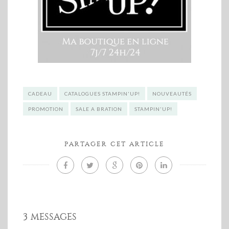
CADEAU
CATALOGUES STAMPIN'UP!
NOUVEAUTÉS
PROMOTION
SALE A BRATION
STAMPIN'UP!
PARTAGER CET ARTICLE
3 MESSAGES