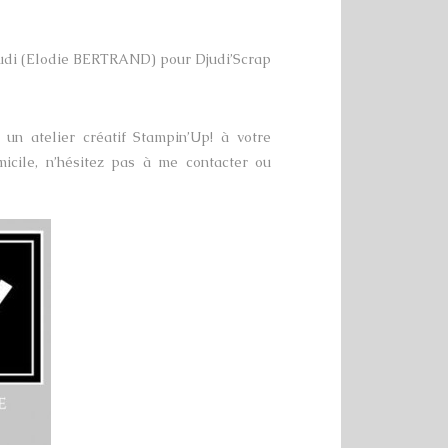
udi (Elodie BERTRAND) pour Djudi’Scrap
un atelier créatif Stampin’Up! à votre
micile, n’hésitez pas à me contacter ou