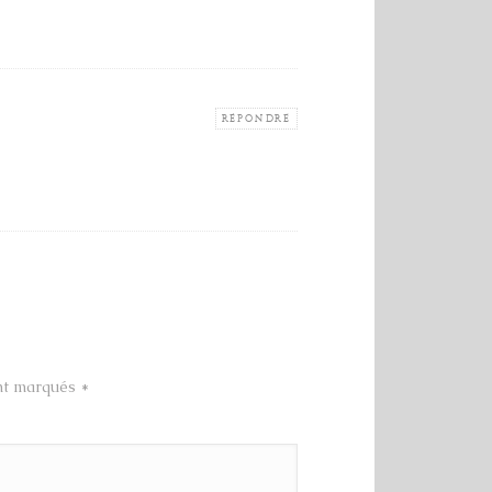
RÉPONDRE
ont marqués
*