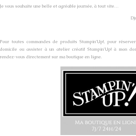
Je vous souhaite une belle et agréable journée, à tout vite…
Dj
Pour toutes commandes de produits Stampin’Up!, pour réserver 
domicile ou assister à un atelier créatif Stampin’Up! à mon do
rendez-vous directement sur ma boutique en ligne.