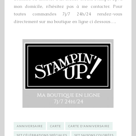
mon domicile, n’hésitez pas à me contacter. Pour
toutes commandes 7j/7 24h/24 rendez-vous
directement sur ma boutique en ligne ci dessous….
ANNIVERSAIRE
CARTE
CARTE D'ANNIVERSAIRE
SET CÉLÉBRATIONS SPÉCIALES
SET SAISONS COLORÉES