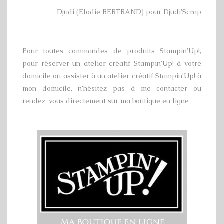
Djudi (Elodie BERTRAND) pour Djudi’Scrap
Pour toutes commandes de produits Stampin’Up!,
pour réserver un atelier créatif Stampin’Up! à votre
domicile ou assister à un atelier créatif Stampin’Up! à
mon domicile, n’hésitez pas à me contacter ou
rendez-vous directement sur ma boutique en ligne