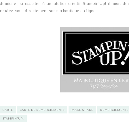
domicile ou assister à un atelier créatif Stampin’Up! à mon do
rendez-vous directement sur ma boutique en ligne
CARTE
CARTE DE REMERCIEMENTS
MAKE & TAKE
REMERCIEMENTS
STAMPIN'UP!