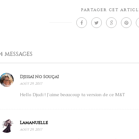
PARTAGER CET ARTICL
4 MESSAGES
Djissaï No Souçaï
août 29, 2017
Hello Djudi ! J'aime beaucoup ta version de ce M&T
Lamanuelle
août 29, 2017