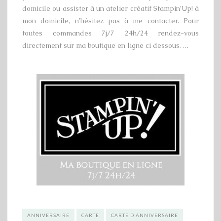
domicile ou assister à un atelier créatif Stampin’Up! à
mon domicile, n’hésitez pas à me contacter. Pour
toutes commandes 7j/7 24h/24 rendez-vous
directement sur ma boutique en ligne ci dessous….
ANNIVERSAIRE
CARTE
CARTE D'ANNIVERSAIRE