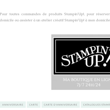
Pour toutes commandes de produits Stampin’Up!, pour réserver 
domicile ou assister à un atelier créatif Stampin’Up! à mon domicile
ANNIVERSAIRE
CARTE
CARTE D'ANNIVERSAIRE
CATALOGUES STAMP