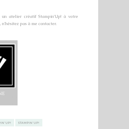
un atelier créatif Stampin’Up! à votre
, n’hésitez pas à me contacter.
IN'UP!
STAMPIN'UP!