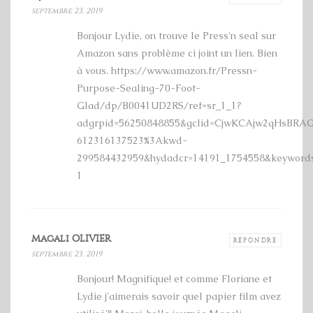
septembre 23, 2019
Bonjour Lydie, on trouve le Press'n seal sur
Amazon sans problème ci joint un lien. Bien
à vous. https://www.amazon.fr/Pressn-
Purpose-Sealing-70-Foot-
Glad/dp/B0041UD2RS/ref=sr_1_1?
adgrpid=56250848855&gclid=CjwKCAjw2qHsBRA
612316137523%3Akwd-
299584432959&hydadcr=14191_1754558&keywords
1
Magali OLIVIER
RÉPONDRE
septembre 23, 2019
Bonjour! Magnifique! et comme Floriane et
Lydie j'aimerais savoir quel papier film avez