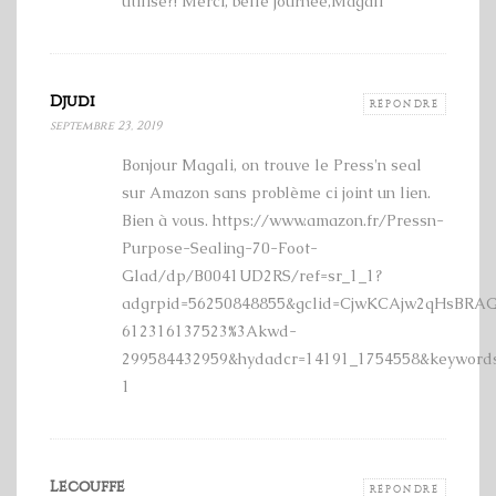
utilisé?! Merci, belle journée,Magali
Djudi
RÉPONDRE
septembre 23, 2019
Bonjour Magali, on trouve le Press'n seal
sur Amazon sans problème ci joint un lien.
Bien à vous. https://www.amazon.fr/Pressn-
Purpose-Sealing-70-Foot-
Glad/dp/B0041UD2RS/ref=sr_1_1?
adgrpid=56250848855&gclid=CjwKCAjw2qHsBRA
612316137523%3Akwd-
299584432959&hydadcr=14191_1754558&keywords
1
Lecouffe
RÉPONDRE