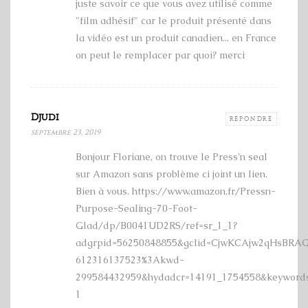
juste savoir ce que vous avez utilisé comme
"film adhésif" car le produit présenté dans
la vidéo est un produit canadien... en France
on peut le remplacer par quoi? merci
Djudi
RÉPONDRE
septembre 23, 2019
Bonjour Floriane, on trouve le Press'n seal
sur Amazon sans problème ci joint un lien.
Bien à vous. https://www.amazon.fr/Pressn-
Purpose-Sealing-70-Foot-
Glad/dp/B0041UD2RS/ref=sr_1_1?
adgrpid=56250848855&gclid=CjwKCAjw2qHsBRA
612316137523%3Akwd-
299584432959&hydadcr=14191_1754558&keywords
1