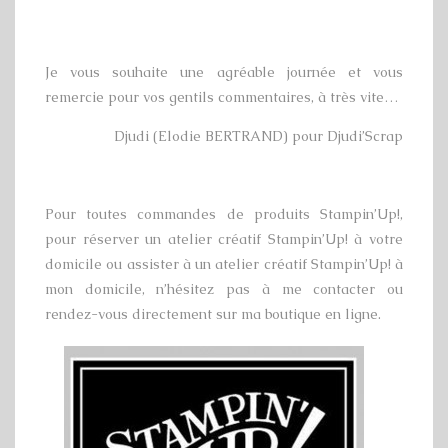
Je vous souhaite une agréable journée et vous
remercie pour vos gentils commentaires, à très vite…
Djudi (Elodie BERTRAND) pour Djudi’Scrap
Pour toutes commandes de produits Stampin’Up!,
pour réserver un atelier créatif Stampin’Up! à votre
domicile ou assister à un atelier créatif Stampin’Up! à
mon domicile, n’hésitez pas à me contacter ou
rendez-vous directement sur ma boutique en ligne.