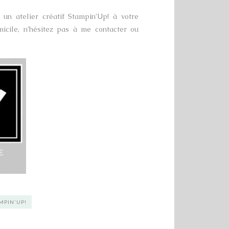
un atelier créatif Stampin’Up! à votre
micile, n’hésitez pas à me contacter ou
MPIN'UP!