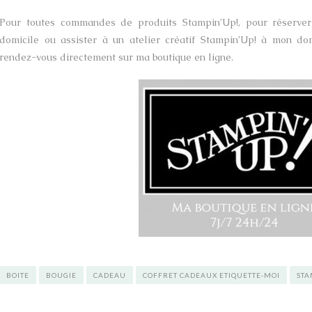
Pour toutes commandes de produits Stampin’Up!, pour réserver 
domicile ou assister à un atelier créatif Stampin’Up! à mon do
rendez-vous directement sur ma boutique en ligne.
BOITE
BOUGIE
CADEAU
COFFRET CADEAUX ETIQUETTE-MOI
STA