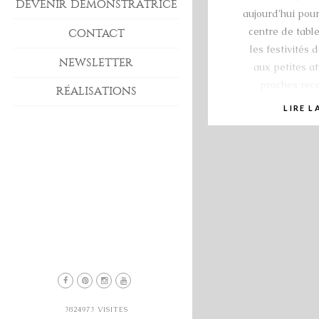
DEVENIR DÉMONSTRATRICE
aujourd’hui pou
centre de tabl
CONTACT
les festivités
NEWSLETTER
aux petites a
proches rec
RÉALISATIONS
LIRE L
3824973
VISITES