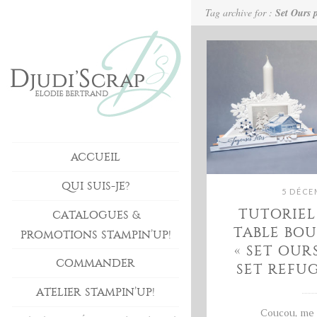
Tag archive for :
Set Ours p
ACCUEIL
QUI SUIS-JE?
5 DÉCE
TUTORIEL
CATALOGUES &
TABLE BO
PROMOTIONS STAMPIN’UP!
« SET OUR
COMMANDER
SET REFUG
ATELIER STAMPIN’UP!
Coucou, me 