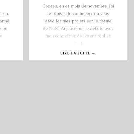
Coucou, en ce mois de novembre, j’ai
r un
le plaisir de commencer à vous
donné
dévoiler mes projets sur le thème
z pu
de Noël. Aujourd’hui, je débute avec
le
mon calendrier de l’avent réalisé
[…]
LIRE LA SUITE
→