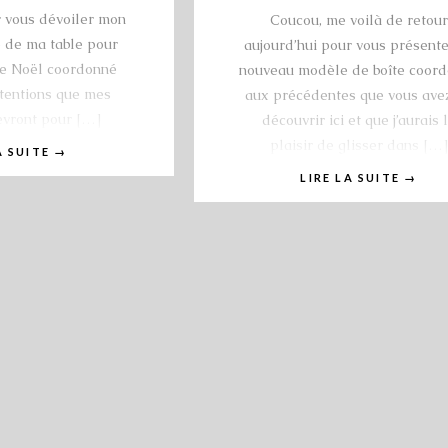
r vous dévoiler mon
Coucou, me voilà de retour
e de ma table pour
aujourd’hui pour vous présente
 de Noël coordonné
nouveau modèle de boîte coor
ttentions que mes
aux précédentes que vous ave
evront pour […]
découvrir ici et que j’aurais 
plaisir de glisser dans […]
A SUITE
→
LIRE LA SUITE
→