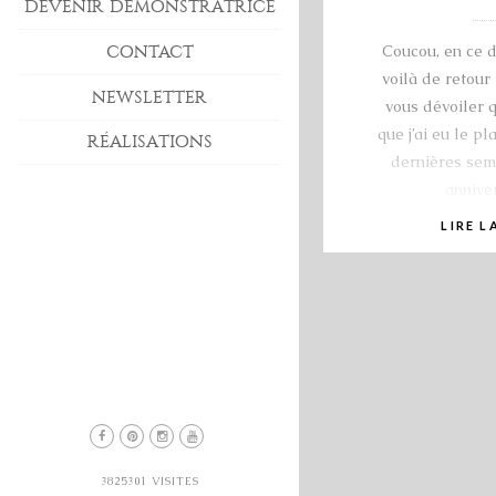
DEVENIR DÉMONSTRATRICE
CONTACT
Coucou, en ce 
voilà de retou
NEWSLETTER
vous dévoiler 
que j’ai eu le pl
RÉALISATIONS
dernières sem
annive
LIRE L
3825301
VISITES