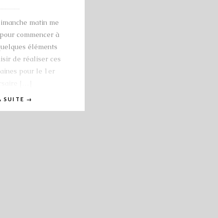
dimanche matin me
r pour commencer à
quelques éléments
aisir de réaliser ces
aines pour le 1er
rsaire […]
A SUITE
→