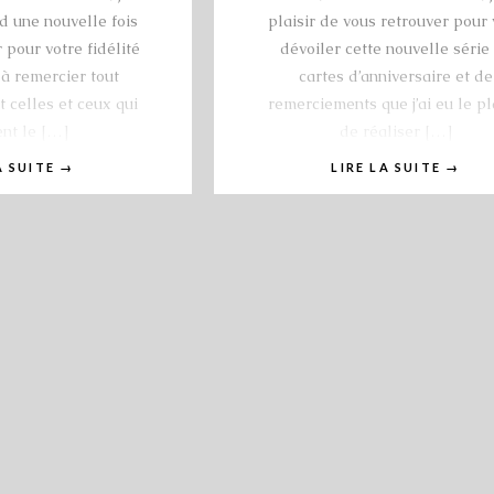
rd une nouvelle fois
plaisir de vous retrouver pour
 pour votre fidélité
dévoiler cette nouvelle série
à remercier tout
cartes d’anniversaire et de
 celles et ceux qui
remerciements que j’ai eu le pl
nt le […]
de réaliser […]
A SUITE
→
LIRE LA SUITE
→