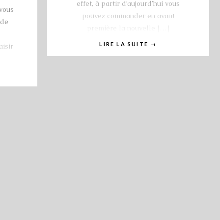
effet, à partir d’aujourd’hui vous
 vous
pouvez commander en avant
 de
première la nouvelle […]
LIRE LA SUITE
→
aisir