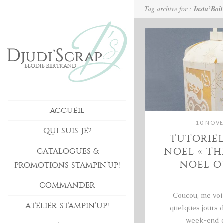
Tag archive for :
Insta’Boît
ACCUEIL
10 NOV
QUI SUIS-JE?
TUTORIE
NOËL « TH
CATALOGUES &
NOËL O
PROMOTIONS STAMPIN’UP!
COMMANDER
Coucou, me voi
ATELIER STAMPIN’UP!
quelques jours d
week-end c