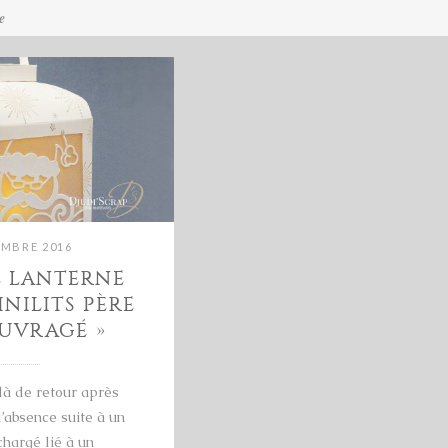
e
EMBRE 2016
L LANTERNE
INILITS PÈRE
UVRAGÉ »
là de retour après
’absence suite à un
hargé lié à un