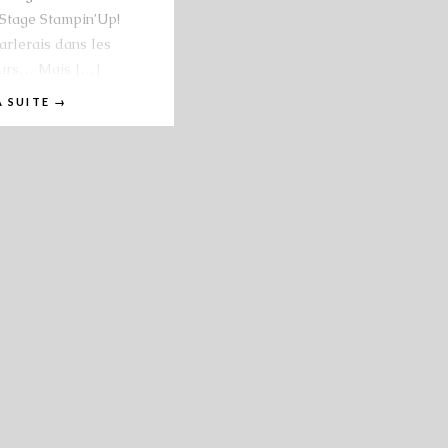
Stage Stampin’Up!
arlerais dans les
ours… Mais […]
A SUITE
→