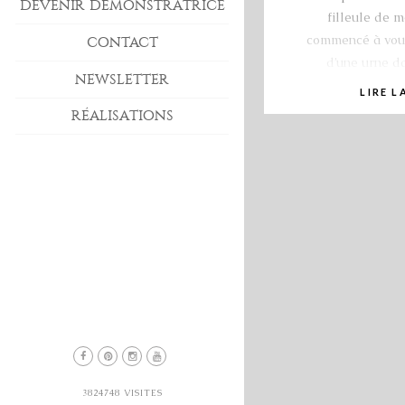
DEVENIR DÉMONSTRATRICE
filleule de m
commencé à vous p
CONTACT
d’une urne d
NEWSLETTER
LIRE L
RÉALISATIONS
3824748
VISITES