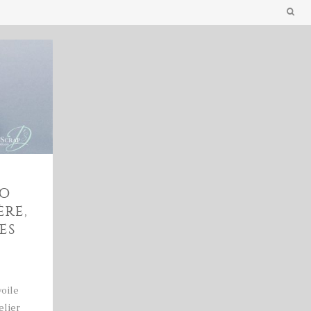
CO
ÈRE,
ES
voile
elier