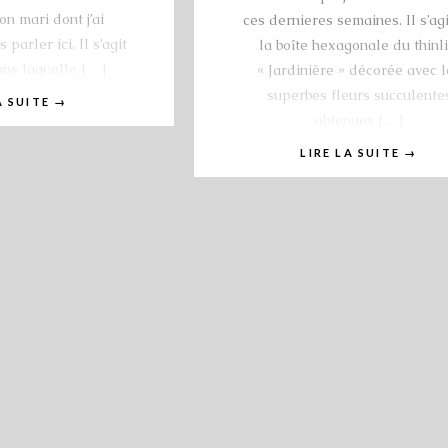
on mari dont j’ai
ces dernieres semaines. Il s’ag
arler ici. Il s’agit
la boîte hexagonale du thinli
ans laquelle […]
« Jardinière » décorée avec l
superbes fleurs succulente
A SUITE
→
obtenues […]
LIRE LA SUITE
→