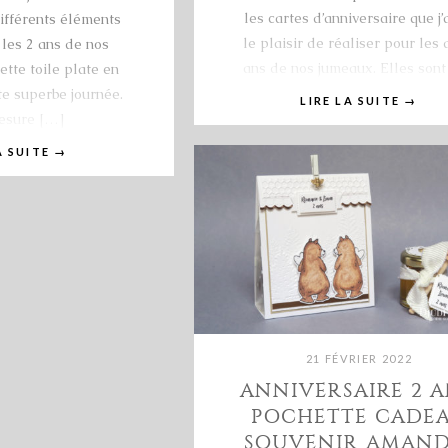
les cartes d’anniversaire que j’
ifférents éléments
le plaisir de réaliser pour les
 les 2 ans de nos
ans de nos jumeaux. Elles sont
tte toile plate en
te superbe journée.
LIRE LA SUITE
→
esure […]
A SUITE
→
21 FÉVRIER 2022
ANNIVERSAIRE 2 A
POCHETTE CADE
SOUVENIR AMAND