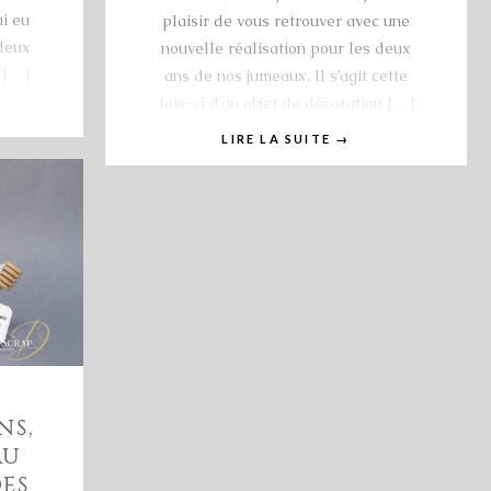
ai eu
plaisir de vous retrouver avec une
 deux
nouvelle réalisation pour les deux
 […]
ans de nos jumeaux. Il s’agit cette
fois-ci d’un objet de décoration […]
LIRE LA SUITE
→
NS,
AU
ES